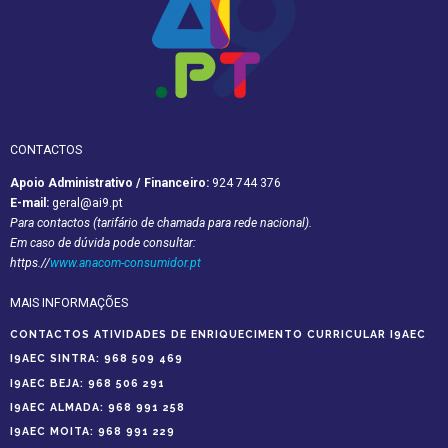
CONTACTOS
Apoio Administrativo /
Financeiro:
924 744 376
E-mail:
geral@ai9.pt
Para contactos (tarifário de chamada para rede nacional).
Em caso de dúvida pode consultar:
https.//
www.anacom-consumidor.pt
MAIS INFORMAÇÕES
CONTACTOS ATIVIDADES DE ENRIQUECIMENTO CURRICULAR I9AEC
I9AEC SINTRA:
968 509 469
I9AEC BEJA:
968 506 291
I9AEC ALMADA: ‭
968 991 258‬
I9AEC MOITA:
968 991 229